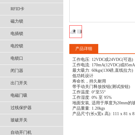
RFID卡
磁力锁
电插锁
电控锁
产品详细
电锁口
工作电压: 12VDC或24VDC(可选)
工作电流: 170mA(12VDC)或85mA
最大吸力: 60kgs(130磅,直线拉力)
闭门器
低功耗设计
寿命长，持久耐用
出门开关
带手动关门释放按钮(测试按钮)
工作温度: 0°至55°
电磁门吸
工作湿度: 0% 至 95%
地面安装, 适用于厚度为20mm的
过线保护器
产品重量: 1.20kgs
产品尺寸(长x宽x 高): 111 x 81 x 
玻破开关
自动开门机