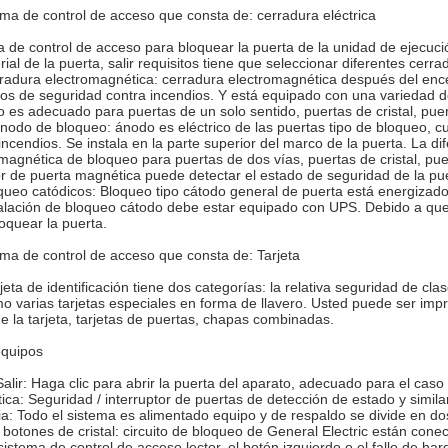
ema de control de acceso que consta de: cerradura eléctrica
 de control de acceso para bloquear la puerta de la unidad de ejecuc
rial de la puerta, salir requisitos tiene que seleccionar diferentes cerra
radura electromagnética: cerradura electromagnética después del encen
tos de seguridad contra incendios. Y está equipado con una variedad de
 es adecuado para puertas de un solo sentido, puertas de cristal, puert
ánodo de bloqueo: ánodo es eléctrico de las puertas tipo de bloqueo, c
incendios. Se instala en la parte superior del marco de la puerta. La d
magnética de bloqueo para puertas de dos vías, puertas de cristal, pue
or de puerta magnética puede detectar el estado de seguridad de la p
queo catódicos: Bloqueo tipo cátodo general de puerta está energizado.
talación de bloqueo cátodo debe estar equipado con UPS. Debido a que
oquear la puerta.
ema de control de acceso que consta de: Tarjeta
rjeta de identificación tiene dos categorías: la relativa seguridad de c
o varias tarjetas especiales en forma de llavero. Usted puede ser impr
 de la tarjeta, tarjetas de puertas, chapas combinadas.
equipos
alir: Haga clic para abrir la puerta del aparato, adecuado para el caso d
ca: Seguridad / interruptor de puertas de detección de estado y simila
a: Todo el sistema es alimentado equipo y de respaldo se divide en dos
botones de cristal: circuito de bloqueo de General Electric están conect
sistema de control de acceso lector, el botón izquierdo o el fallo de h