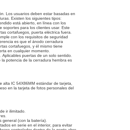
ión. Los usuarios deben estar basadas en
duras. Existen los siguientes tipos:
dido está abierto, en línea con los
 soportes para los clientes usar. Este
as cortafuegos, puerta eléctrica fuera.
umple con los requisitos de seguridad
iferencia es que el ánodo cerradura
rtas cortafuegos, y él mismo tiene
uerta en cualquier momento.
 Aplicables puertas de un solo sentido.
 la potencia de la cerradura hembra es
lase alta IC 54X86MM estándar de tarjeta,
eso en la tarjeta de fotos personales del
e ir ilimitado.
res.
 general (con la batería).
ados en serie en el interior, para evitar
ardware controlador dentro de la gente abre