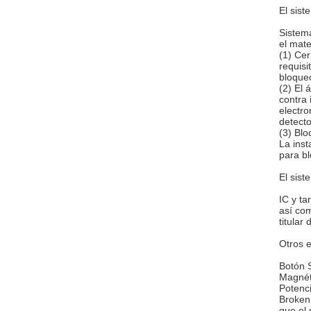
El sist
Sistema
el mate
(1) Cer
requisi
bloqueo
(2) El 
contra 
electro
detect
(3) Blo
La ins
para bl
El sist
IC y ta
así com
titular
Otros 
Botón S
Magnéti
Potenci
Broken 
que el 